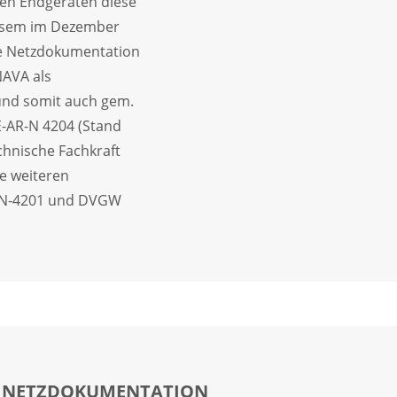
len Endgeräten diese
iesem im Dezember
die Netzdokumentation
AVA als
und somit auch gem.
E-AR-N 4204 (Stand
chnische Fachkraft
le weiteren
-N-4201 und DVGW
R NETZDOKUMENTATION