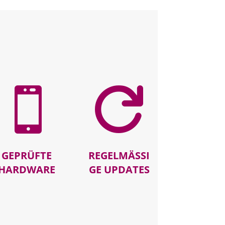


GEPRÜFTE
REGELMÄSSIG
HARDWARE
E UPDATES