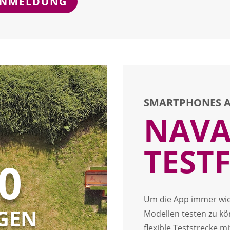
ANMELDUNG
SMARTPHONES A
NAVA
TEST
0
Um die App immer wi
GEN
Modellen testen zu kö
flexible Teststrecke 